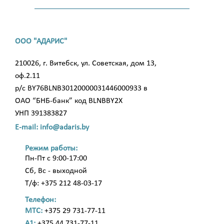
ООО "АДАРИС"
210026, г. Витебск, ул. Советская, дом 13,
оф.2.11
р/с BY76BLNB30120000031446000933 в
ОАО “БНБ-банк” код BLNBBY2X
УНП 391383827
E-mail: info@adaris.by
Режим работы:
Пн-Пт с 9:00-17:00
Сб, Вс - выходной
Т/ф: +375 212 48-03-17
Телефон:
МТС:
+375 29 731-77-11
A1:
+375 44 731-77-11