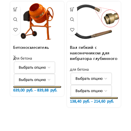
Бетоносмеситель
Вал гибкий с
П
наконечником для
о
вибратора глубинного
для бетона
дл
для бетона
639,00
руб.
–
839,88
руб.
7,
138,40
руб.
–
214,60
руб.