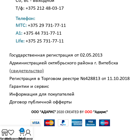
Сб, Вс - выходной
Т/ф: +375 212 48-03-17
Телефон:
МТС:
+375 29 731-77-11
A1:
+375 44 731-77-11
Life:
+375 25 731-77-11
Государственная регистрация от 02.05.2013
Администрацией октябрьского района г. Витебска
(свидетельство)
Регистрация в Торговом реестре №428813 от 11.10.2018
Гарантии и сервис
Информация для покупателей
Договор публичной офферты
ООО "АДАРИС"
2020 CREATED BY
ООО
"Адарис"
.
0
Магазин
Избранное
Заказ
Мой аккаунт