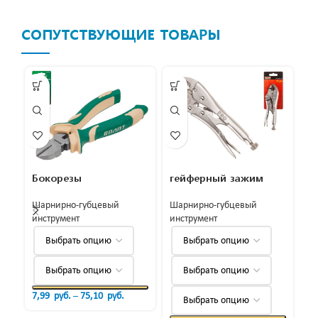
СОПУТСТВУЮЩИЕ ТОВАРЫ
Бокорезы
гейферный зажим
к
Шарнирно-губцевый
Шарнирно-губцевый
Ша
инструмент
инструмент
ин
7,99
руб.
–
75,10
руб.
19