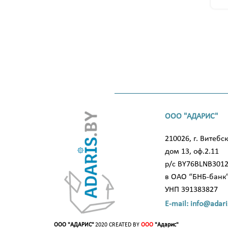
ООО "АДАРИС"
210026, г. Витебск
дом 13, оф.2.11
р/с BY76BLNB301
в ОАО “БНБ-банк
УНП 391383827
E-mail: info@adari
ООО "АДАРИС"
2020 CREATED BY
ООО
"Адарис"
.