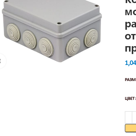
м
р
о
п
Нажмите, чтобы увеличить
1,0
РАЗМ
ЦВЕТ