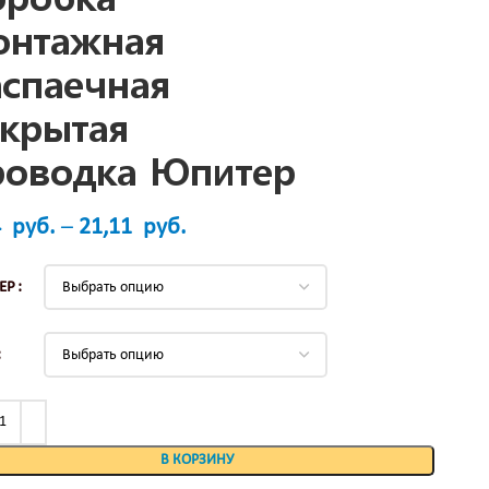
онтажная
аспаечная
ткрытая
роводка Юпитер
4
руб.
–
21,11
руб.
ЕР
В КОРЗИНУ