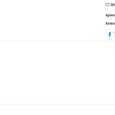
До
Артик
Катег