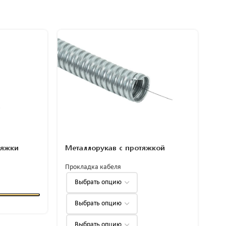
тяжки
Металлорукав с протяжкой
Тр
зо
Прокладка кабеля
Про